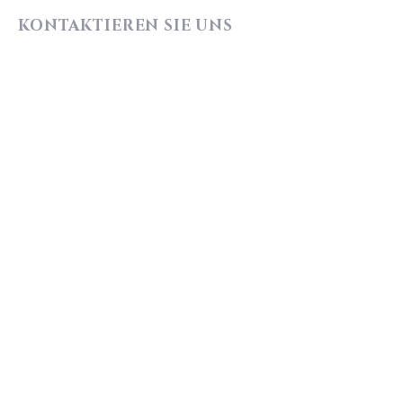
KONTAKTIEREN SIE UNS
NOCH HEUTE:
Tel.:
+49 (0) 7306 952 0780
E-Mail:
info@matis-immobilien.de
Ulmer Straße 2, 89269 Vöhringen