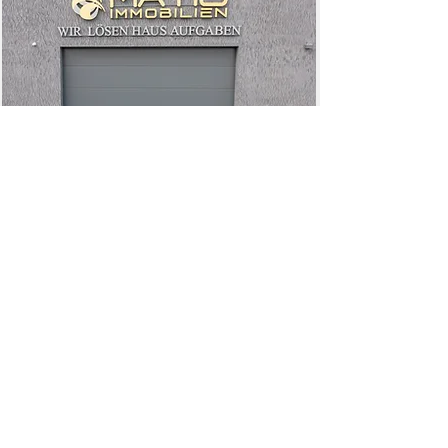
KONTAKTIEREN SIE UNS
NOCH HEUTE:
Tel.:
+49 (0) 7306 952 0780
E-Mail:
info@matis-immobilien.de
Ulmer Straße 2, 89269 Vöhringen