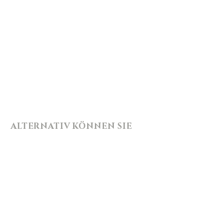
ALTERNATIV KÖNNEN SIE
UNS MIT DIESEM
FORMULAR
KONTAKTIEREN: