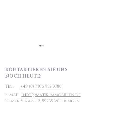
KONTAKTIEREN SIE UNS
EFH VÖHRINGEN
NOCH HEUTE:
EFH ILLERTISSEN OT
Tel.:
+49 (0) 7306 952 0780
E-Mail:
info@matis-immobilien.de
Ulmer Straße 2, 89269 Vöhringen